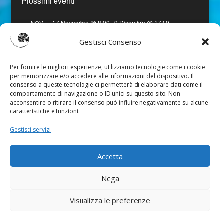
Prossimi eventi
27 Novembre @ 8:00
-
9 Dicembre @ 17:00
NOV
27
Viaggio in India – Gujarat
Gestisci Consenso
Vedi Calendario
Per fornire le migliori esperienze, utilizziamo tecnologie come i cookie
per memorizzare e/o accedere alle informazioni del dispositivo. Il
consenso a queste tecnologie ci permetterà di elaborare dati come il
comportamento di navigazione o ID unici su questo sito. Non
acconsentire o ritirare il consenso può influire negativamente su alcune
caratteristiche e funzioni.
Gestisci servizi
Cookie Policy
Preferenze Cookie
Accetta
Nega
Sitemap
|
Privacy
|
Disclaimer
|
Credits
Visualizza le preferenze
Federica Gazzano - P.IVA 10268740015 - © Tutti i Diritti