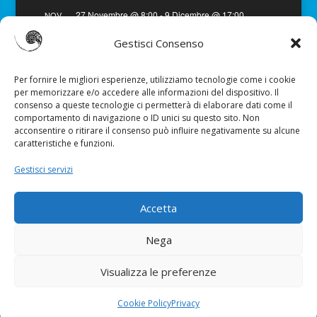
27 Novembre @ 8:00
-
9 Dicembre @ 17:00
NOV
27
Viaggio in India – Gujarat
Gestisci Consenso
Vedi Calendario
Per fornire le migliori esperienze, utilizziamo tecnologie come i cookie
per memorizzare e/o accedere alle informazioni del dispositivo. Il
consenso a queste tecnologie ci permetterà di elaborare dati come il
comportamento di navigazione o ID unici su questo sito. Non
acconsentire o ritirare il consenso può influire negativamente su alcune
caratteristiche e funzioni.
Gestisci servizi
Cookie Policy
Preferenze Cookie
Accetta
Nega
Sitemap
|
Privacy
|
Disclaimer
|
Credits
Visualizza le preferenze
Federica Gazzano - P.IVA 10268740015 - © Tutti i Diritti
Cookie Policy
Privacy
Riservati