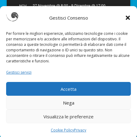
27 Novembre @ 8:00
-
9 Dicembre @ 17:00
NOV
27
Viaggio in India – Gujarat
Gestisci Consenso
Vedi Calendario
Per fornire le migliori esperienze, utilizziamo tecnologie come i cookie
per memorizzare e/o accedere alle informazioni del dispositivo. Il
consenso a queste tecnologie ci permetterà di elaborare dati come il
comportamento di navigazione o ID unici su questo sito. Non
acconsentire o ritirare il consenso può influire negativamente su alcune
caratteristiche e funzioni.
Gestisci servizi
Cookie Policy
Preferenze Cookie
Accetta
Nega
Sitemap
|
Privacy
|
Disclaimer
|
Credits
Visualizza le preferenze
Federica Gazzano - P.IVA 10268740015 - © Tutti i Diritti
Cookie Policy
Privacy
Riservati