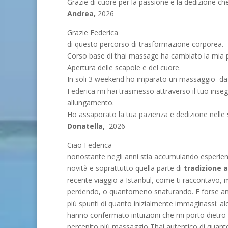
Grazie di cuore per la passione e la dedizione c
Andrea,
2026
Grazie Federica
di questo percorso di trasformazione corporea.
Corso base di thai massage ha cambiato la mia 
Apertura delle scapole e del cuore.
In soli 3 weekend ho imparato un massaggio da d
Federica mi hai trasmesso attraverso il tuo ins
allungamento.
Ho assaporato la tua pazienza e dedizione nelle 
Donatella,
2026
Ciao Federica
nonostante negli anni stia accumulando esperienz
novità e soprattutto quella parte di
tradizione 
recente viaggio a Istanbul, come ti raccontavo, 
perdendo, o quantomeno snaturando. E forse anc
più spunti di quanto inizialmente immaginassi: a
hanno confermato intuizioni che mi porto dietr
percepito più massaggio Thai autentico di quanto 