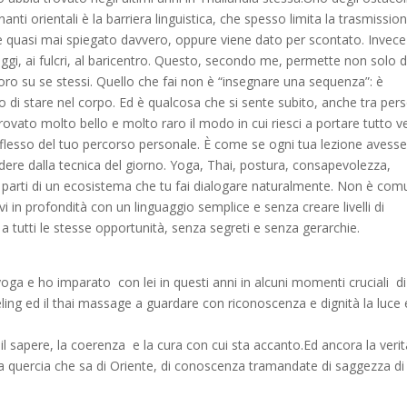
ti orientali è la barriera linguistica, che spesso limita la trasmissio
ne quasi mai spiegato davvero, oppure viene dato per scontato. Invece
gi, ai fulcri, al baricentro. Questo, secondo me, permette non solo d
oro su se stessi. Quello che fai non è “insegnare una sequenza”: è
di stare nel corpo. Ed è qualcosa che si sente subito, anche tra per
trovato molto bello e molto raro il modo in cui riesci a portare tutto v
riflesso del tuo percorso personale. È come se ogni tua lezione avess
cindere dalla tecnica del giorno. Yoga, Thai, postura, consapevolezza,
 parti di un ecosistema che tu fai dialogare naturalmente. Non è co
vi in profondità con un linguaggio semplice e senza creare livelli di
a tutti le stesse opportunità, senza segreti e senza gerarchie.
oga e ho imparato con lei in questi anni in alcuni momenti cruciali di
ling ed il thai massage a guardare con riconoscenza e dignità la luce e
l sapere, la coerenza e la cura con cui sta accanto.Ed ancora la verit
ola quercia che sa di Oriente, di conoscenza tramandate di saggezza di 