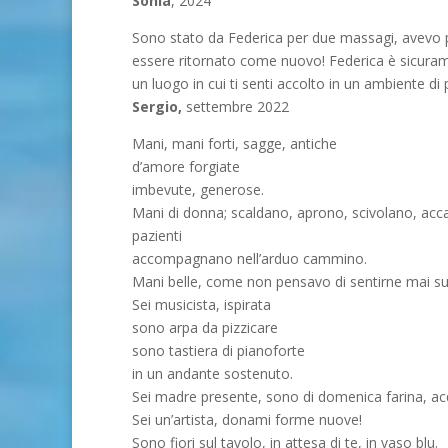
Sonia
, 2024
Sono stato da Federica per due massagi, avevo pr
essere ritornato come nuovo! Federica è sicurame
un luogo in cui ti senti accolto in un ambiente di 
Sergio,
settembre 2022
Mani, mani forti, sagge, antiche
d’amore forgiate
imbevute, generose.
Mani di donna; scaldano, aprono, scivolano, ac
pazienti
accompagnano nell’arduo cammino.
Mani belle, come non pensavo di sentirne mai sul
Sei musicista, ispirata
sono arpa da pizzicare
sono tastiera di pianoforte
in un andante sostenuto.
Sei madre presente, sono di domenica farina, ac
Sei un’artista, donami forme nuove!
Sono fiori sul tavolo, in attesa di te, in vaso blu.