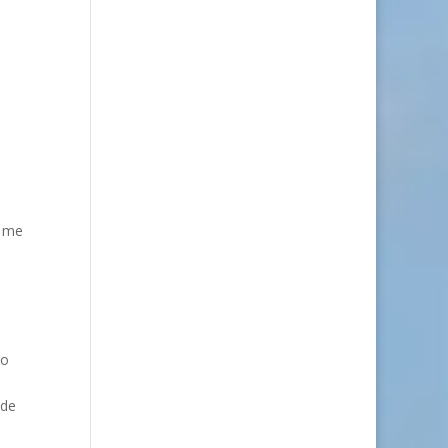
r me
so
nde