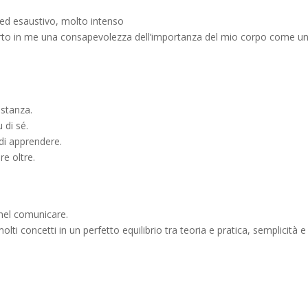
ed esaustivo, molto intenso
rto in me una consapevolezza dell’importanza del mio corpo come u
stanza.
 di sé.
di apprendere.
e oltre.
 nel comunicare.
lti concetti in un perfetto equilibrio tra teoria e pratica, semplicità e