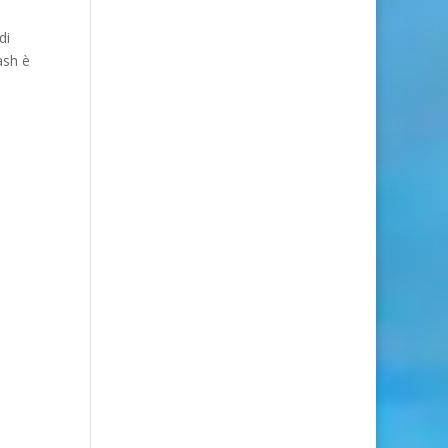
di
ash è