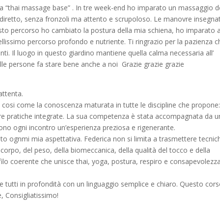
ola “thai massage base” . In tre week-end ho imparato un massaggio d
 diretto, senza fronzoli ma attento e scrupoloso. Le manovre insegna
esto percorso ho cambiato la postura della mia schiena, ho imparato 
ellissimo percorso profondo e nutriente. Ti ringrazio per la pazienza c
nti. Il luogo in questo giardino mantiene quella calma necessaria all’
le persone fa stare bene anche a noi Grazie grazie grazie
attenta.
 cosi come la conoscenza maturata in tutte le discipline che propone:
ltre pratiche integrate. La sua competenza è stata accompagnata da u
dono ogni incontro un’esperienza preziosa e rigenerante.
ato ognmi mia aspettativa. Federica non si limita a trasmettere tecnic
orpo, del peso, della biomeccanica, della qualità del tocco e della
filo coerente che unisce thai, yoga, postura, respiro e consapevolezz
e tutti in profondità con un linguaggio semplice e chiaro. Questo cor
e, Consigliatissimo!