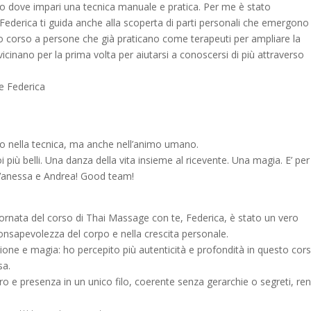
so dove impari una tecnica manuale e pratica. Per me è stato
 Federica ti guida anche alla scoperta di parti personali che emergono
sto corso a persone che già praticano come terapeuti per ampliare la
inano per la prima volta per aiutarsi a conoscersi di più attraverso
e Federica
o nella tecnica, ma anche nell’animo umano.
uoi più belli. Una danza della vita insieme al ricevente. Una magia. E’ pe
 Vanessa e Andrea! Good team!
ornata del corso di Thai Massage con te, Federica, è stato un vero
consapevolezza del corpo e nella crescita personale.
isione e magia: ho percepito più autenticità e profondità in questo cor
sa.
iro e presenza in un unico filo, coerente senza gerarchie o segreti, re