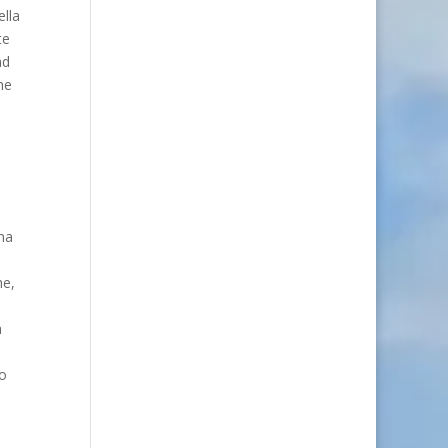
ella
te
ad
he
na
he,
a
so