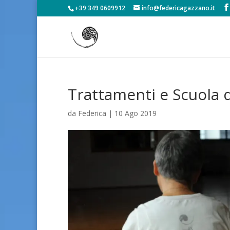
+39 349 0609912
info@federicagazzano.it
Trattamenti e Scuola 
da
Federica
|
10 Ago 2019