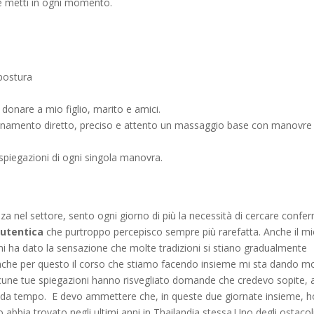
he metti in ogni momento.
postura
onare a mio figlio, marito e amici.
egnamento diretto, preciso e attento un massaggio base con manovre 
spiegazioni di ogni singola manovra.
a nel settore, sento ogni giorno di più la necessità di cercare confe
autentica
che purtroppo percepisco sempre più rarefatta. Anche il m
mi ha dato la sensazione che molte tradizioni si stiano gradualmente
he per questo il corso che stiamo facendo insieme mi sta dando mo
lcune tue spiegazioni hanno risvegliato domande che credevo sopite, a
o da tempo. E devo ammettere che, in queste due giornate insieme, h
abbia trovato negli ultimi anni in Thailandia stessa.Uno degli ostacol