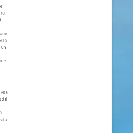
ne
 tu
i
sone
erso
e un
mune
 vita
d il
à
vita