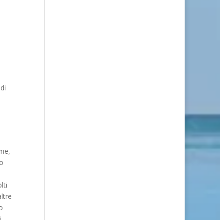
di
rme,
io
lti
ltre
o
i