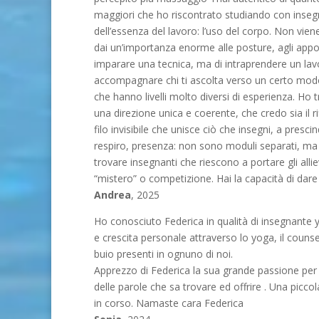
maggiori che ho riscontrato studiando con insegnan
dell’essenza del lavoro: l’uso del corpo. Non vie
dai un’importanza enorme alle posture, agli appog
imparare una tecnica, ma di intraprendere un lav
accompagnare chi ti ascolta verso un certo modo 
che hanno livelli molto diversi di esperienza. Ho 
una direzione unica e coerente, che credo sia il 
filo invisibile che unisce ciò che insegni, a pres
respiro, presenza: non sono moduli separati, ma
trovare insegnanti che riescono a portare gli allie
“mistero” o competizione. Hai la capacità di dare 
Andrea
, 2025
Ho conosciuto Federica in qualità di insegnante y
e crescita personale attraverso lo yoga, il counse
buio presenti in ognuno di noi.
Apprezzo di Federica la sua grande passione per i
delle parole che sa trovare ed offrire . Una picc
in corso. Namaste cara Federica