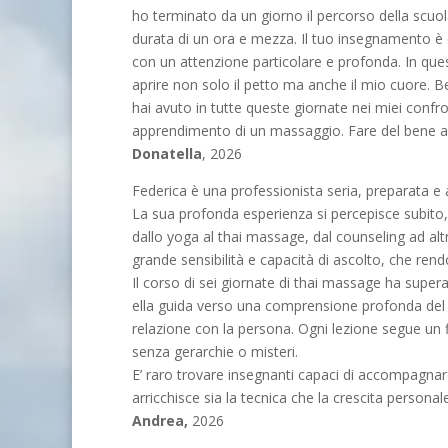
ho terminato da un giorno il percorso della scu
durata di un ora e mezza. Il tuo insegnamento è
con un attenzione particolare e profonda. In qu
aprire non solo il petto ma anche il mio cuore. B
hai avuto in tutte queste giornate nei miei confro
apprendimento di un massaggio. Fare del bene al
Donatella
, 2026
Federica è una professionista seria, preparata e 
La sua profonda esperienza si percepisce subito,
dallo yoga al thai massage, dal counseling ad a
grande sensibilità e capacità di ascolto, che ren
Il corso di sei giornate di thai massage ha super
ella guida verso una comprensione profonda del c
relazione con la persona. Ogni lezione segue un 
senza gerarchie o misteri.
E’ raro trovare insegnanti capaci di accompagnar
arricchisce sia la tecnica che la crescita personal
Andrea,
2026